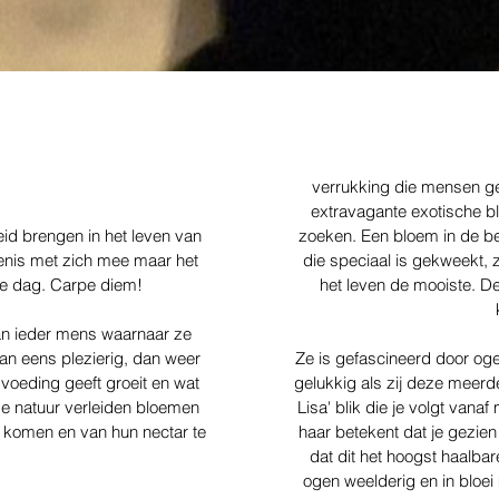
verrukking die mensen g
extravagante exotische
eid brengen in het leven van
zoeken. Een bloem in de b
enis met zich mee maar het
die speciaal is gekweekt, 
de dag. Carpe diem!
het leven de mooiste. De
van ieder mens waarnaar ze
an eens plezierig, dan weer
Ze is gefascineerd door oge
e voeding geeft groeit en wat
gelukkig als zij deze meerd
 de natuur verleiden bloemen
Lisa' blik die je volgt vana
e komen en van hun nectar te
haar betekent dat je gezi
dat dit het hoogst haalba
ogen weelderig en in bloei